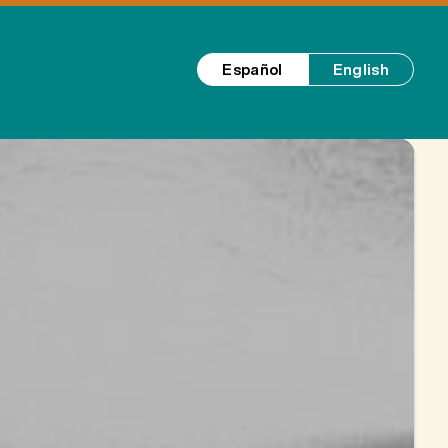
Español
English